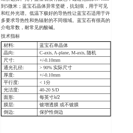
到5微米；蓝宝石晶体异常坚硬，抗划痕，用于可见
和红外光谱。低温下极好的导热性让蓝宝石适用于许
多要求导热性和热辐射的不同领域。蓝宝石有很高的
介电常数，耐常见的酸碱。
技术指标
材料
:
蓝宝石单晶体
晶向
:
C-axis, A-plane, M-axis,
随机
尺寸
:
+/-0.10mm
通光孔径
:
> 90% 实际尺寸
厚度
:
+/-0.10mm
平行度
:
< 1分
光洁度
:
40-20 S/D
面形
:
每英寸
λ
/2
膜层
:
镀增透膜
或不镀膜
倒边
:
保护性倒边