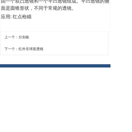
由一个双凸透镜和一个平凹透镜组成。平凹透镜的侧
面是圆锥形状，不同于常规的透镜。
应用
:
红点枪瞄
上一个：分划板
下一个：红外非球面透镜
地址: 福州市闽侯县南屿镇小后山路76号
电话: 0591 87303536 传真: 0591 83052628
Q Q：394141276 微信: 13348256702
Email：sales@westcoast-tech.cn
COPYRIGHT © 2018 西岸光电工程(福州)有限公司 All
rights reserved.